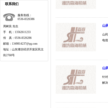
联系我们
服务热线：
0536-8326386
山
周树良 先生
手 机：13562611233
山药
传 真：0536-8326286
电缆
邮箱：1349814237@qq.com
地址：山东潍坊经济开发区民主
街2768号
山
针对
解决