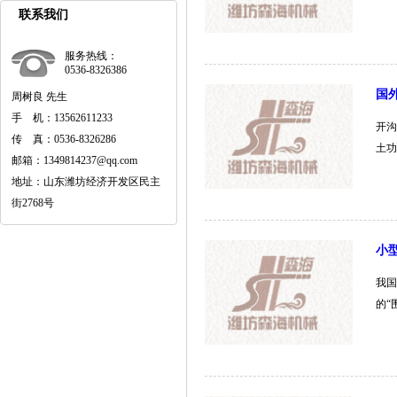
联系我们
服务热线：
0536-8326386
国
周树良 先生
手 机：13562611233
开沟
传 真：0536-8326286
土功
邮箱：1349814237@qq.com
地址：山东潍坊经济开发区民主
街2768号
小
我国
的“