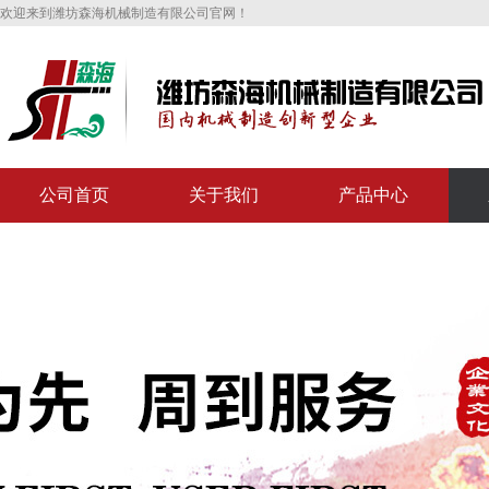
欢迎来到潍坊森海机械制造有限公司官网！
公司首页
关于我们
产品中心