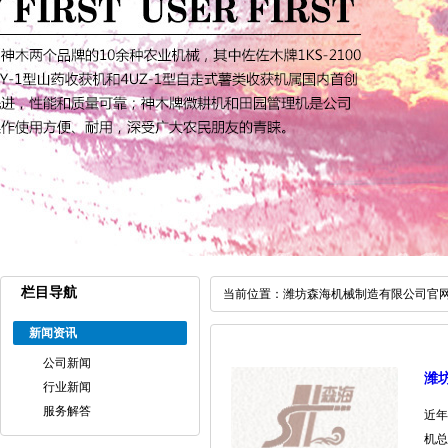
栏目导航
当前位置：
潍坊森海机械制造有限公司官
新闻资讯
公司新闻
潍
行业新闻
服务解答
近年
机总